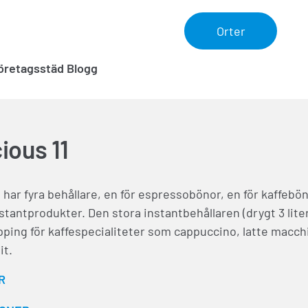
Orter
öretagsstäd Blogg
ious 11
 har fyra behållare, en för espressobönor, en för kaffebö
nstantprodukter. Den stora instantbehållaren (drygt 3 lite
pping för kaffespecialiteter som cappuccino, latte macch
it.
R