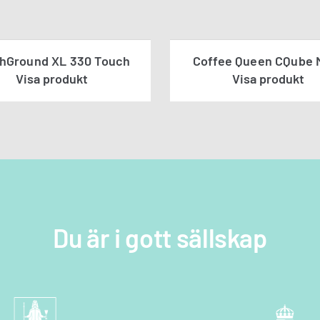
hGround XL 330 Touch
Coffee Queen CQube 
Visa produkt
Visa produkt
a oss
fter nedan så kontaktar vi dig snarast
Du är i gott sällskap
tegritetspolicyn *