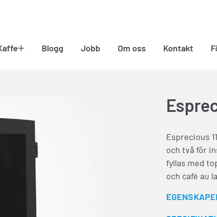
Kaffe
Blogg
Jobb
Om oss
Kontakt
F
Esprec
Esprecious 11
och två för i
fyllas med to
och café au la
EGENSKAPE