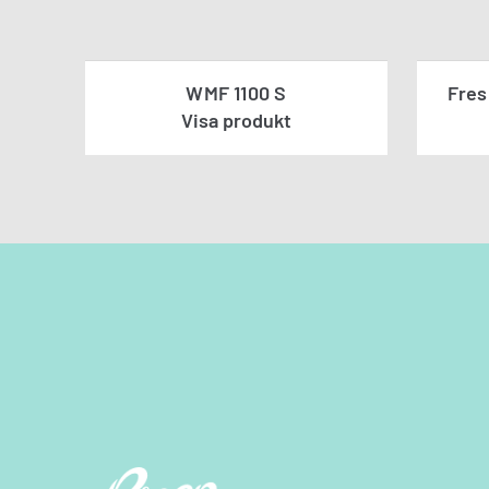
WMF 1100 S
Fres
Visa produkt
Kontakt
Fyll i dina uppgi
Jag godkänner in