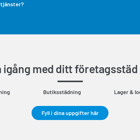
 tjänster?
igång med ditt företagsstäd
ning
Butiksstädning
Lager & lo
Fyll i dina uppgifter här