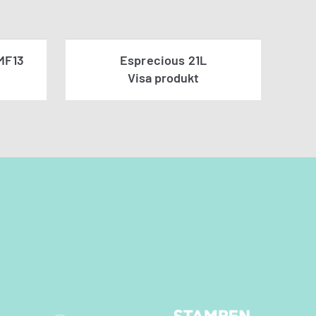
MF13
Esprecious 21L
Visa produkt