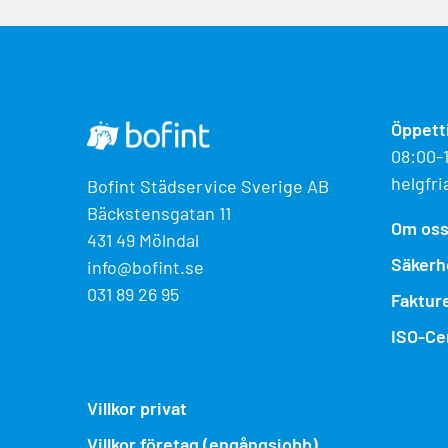
Öppett
08:00-
helgfri
Bofint Städservice Sverige AB
Bäckstensgatan 11
Om os
431 49 Mölndal
Säkerh
info@bofint.se
031 89 26 95
Faktur
ISO-Cer
Villkor privat
Villkor företag (engångsjobb)