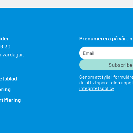
ider
Prenumerera på vårt 
16:30
Email
a vardagar.
s
Genom att fylla i formulä
etsblad
du att vi sparar dina uppgi
integritetspolicy
ering
tifiering