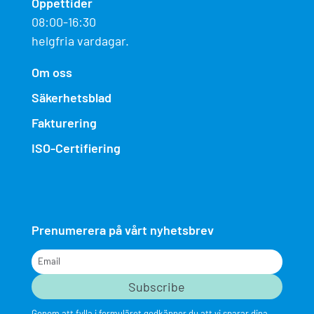
Öppettider
08:00-16:30
helgfria vardagar.
Om oss
Säkerhetsblad
Fakturering
ISO-Certifiering
Prenumerera på vårt nyhetsbrev
Email
Genom att fylla i formuläret godkänner du att vi sparar dina