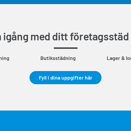
igång med ditt företagsstäd
ning
Butiksstädning
Lager & lo
Fyll i dina uppgifter här