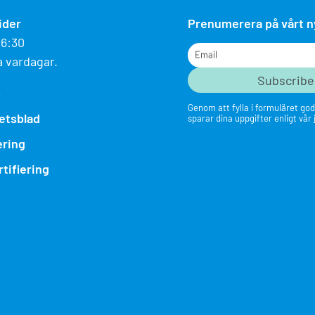
ider
Prenumerera på vårt 
16:30
Email
a vardagar.
s
Genom att fylla i formuläret god
etsblad
sparar dina uppgifter enligt vår
ering
tifiering