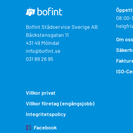
Öppett
08:00-
helgfri
Bofint Städservice Sverige AB
Bäckstensgatan 11
Om os
431 49 Mölndal
Säkerh
info@bofint.se
031 89 26 95
Faktur
ISO-Cer
Villkor privat
Villkor företag (engångsjobb)
Integritetspolicy
Facebook