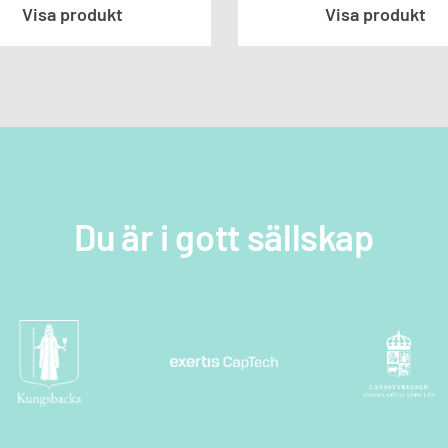
Visa produkt
Visa produkt
a oss
fter nedan så kontaktar vi dig snarast
Du är i gott sällskap
tegritetspolicyn *