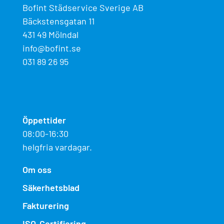
Bofint Städservice Sverige AB
Bäckstensgatan 11
431 49 Mölndal
info@bofint.se
031 89 26 95
Öppettider
08:00-16:30
helgfria vardagar.
Om oss
Säkerhetsblad
Fakturering
ISO-Certifiering