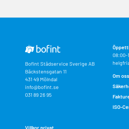
Öppett
08:00-
helgfri
Bofint Städservice Sverige AB
Bäckstensgatan 11
Om os
431 49 Mölndal
Säkerh
info@bofint.se
031 89 26 95
Faktur
ISO-Cer
Villkor privat