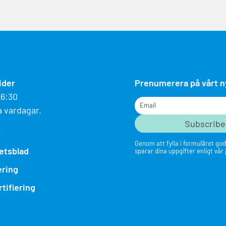
ider
Prenumerera på vårt 
16:30
Email
a vardagar.
s
Genom att fylla i formuläret god
etsblad
sparar dina uppgifter enligt vår
ering
tifiering