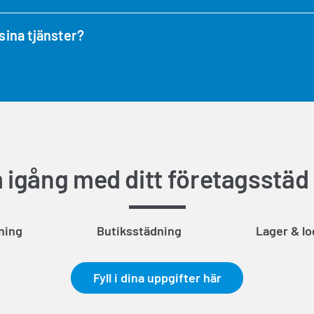
sina tjänster?
igång med ditt företagsstäd
ning
Butiksstädning
Lager & lo
Fyll i dina uppgifter här