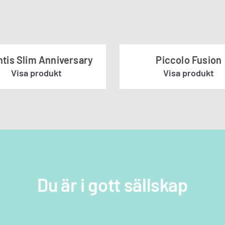
ntis Slim Anniversary
Piccolo Fusion
Visa produkt
Visa produkt
a oss
fter nedan så kontaktar vi dig snarast
Du är i gott sällskap