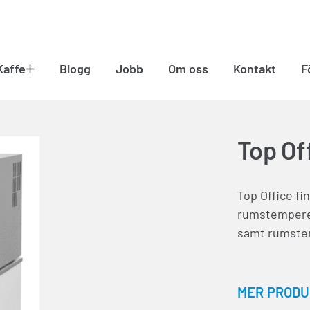
Kaffe
Blogg
Jobb
Om oss
Kontakt
F
Top Of
Top Office fin
rumstemperera
samt rumste
MER PRODU