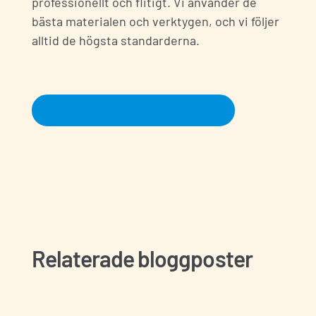
professionellt och flitigt. Vi använder de
bästa materialen och verktygen, och vi följer
alltid de högsta standarderna.
Boka fönsterputs för företag
Kontakta oss
Fyll i dina uppgifter nedan så kontaktar vi
dig snarast
Relaterade bloggposter