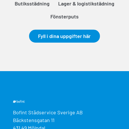
Butiksstädning
Lager & logistikstädning
Fönsterputs
Fyll i dina uppgifter här
Bofint Städservice Sverige AB
Bäckstensgatan 11
431 49 Mölndal