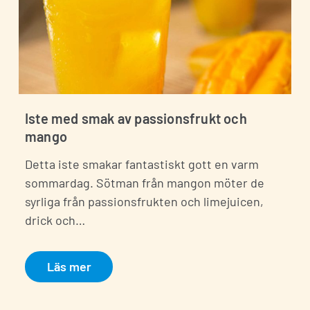
Kontakta oss
Fyll i dina uppgifter nedan så kontaktar vi
Iste med smak av passionsfrukt och
dig snarast
mango
Detta iste smakar fantastiskt gott en varm
sommardag. Sötman från mangon möter de
syrliga från passionsfrukten och limejuicen,
drick och…
Läs mer