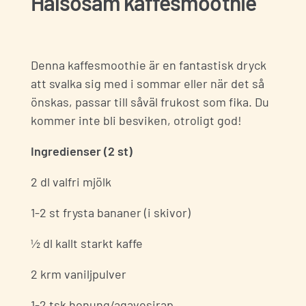
Hälsosam kaffesmoothie
Denna kaffesmoothie är en fantastisk dryck
att svalka sig med i sommar eller när det så
önskas, passar till såväl frukost som fika. Du
kommer inte bli besviken, otroligt god!
Ingredienser (2 st)
2 dl valfri mjölk
1-2 st frysta bananer (i skivor)
½ dl kallt starkt kaffe
2 krm vaniljpulver
1-2 tsk honung/agavesirap