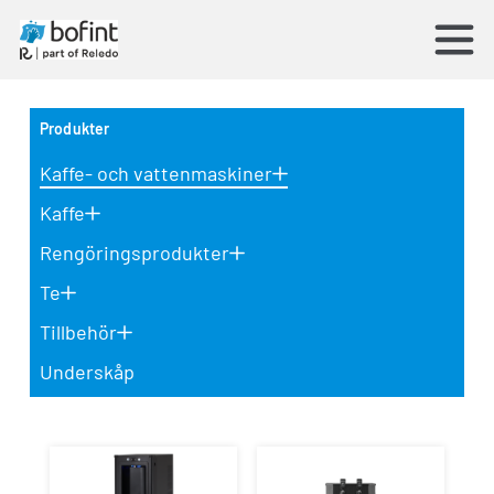
Produkter
Kaffe- och vattenmaskiner
Kaffe
Rengöringsprodukter
Te
Tillbehör
Underskåp