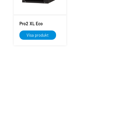
Pro2 XL Eco
Visa produkt
Kontakta oss
Fyll i dina uppgifter nedan så kontaktar vi
dig snarast