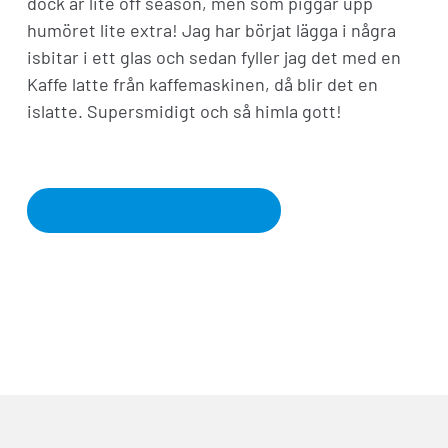
dock är lite off season, men som piggar upp
humöret lite extra! Jag har börjat lägga i några
isbitar i ett glas och sedan fyller jag det med en
Kaffe latte från kaffemaskinen, då blir det en
islatte. Supersmidigt och så himla gott!
Kontakta oss
Besök Kaffespecialisten
Fyll i dina uppgifter nedan så kontaktar vi
dig snarast