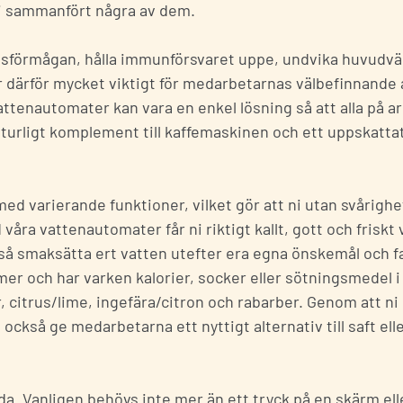
i sammanfört några av dem.
onsförmågan, hålla immunförsvaret uppe, undvika huvudvä
är därför mycket viktigt för medarbetarnas välbefinnande 
attenautomater
kan vara en enkel lösning så att alla på a
naturligt komplement till kaffemaskinen och ett uppskattat 
 med varierande funktioner, vilket gör att ni utan svårighe
åra vattenautomater får ni riktigt kallt, gott och friskt 
ckså smaksätta ert vatten utefter era egna önskemål och 
r och har varken kalorier, socker eller sötningsmedel i 
 citrus/lime, ingefära/citron och rabarber. Genom att ni 
också ge medarbetarna ett nyttigt alternativ till saft ell
nda. Vanligen behövs inte mer än ett tryck på en skärm ell