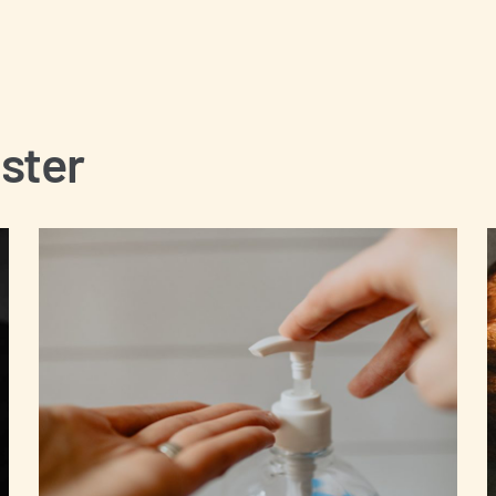
tegritetspolicyn *
ster