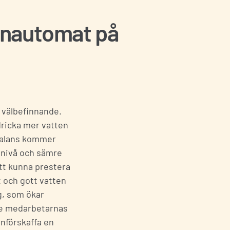
tenautomat på
h välbefinnande.
 dricka mer vatten
ebalans kommer
snivå och sämre
tt kunna prestera
 och gott vatten
g, som ökar
åde medarbetarnas
införskaffa en