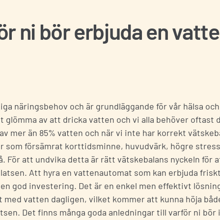
för ni bör erbjuda en vat
gliga näringsbehov och är grundläggande för vår hälsa oc
tt glömma av att dricka vatten och vi alla behöver oftast
år av mer än 85% vatten och när vi inte har korrekt vätsk
er som försämrat korttidsminne, huvudvärk, högre stres
För att undvika detta är rätt vätskebalans nyckeln för a
platsen. Att hyra en
vattenautomat
som kan erbjuda friskt
en god investering. Det är en enkel men effektivt lösnin
kligt med vatten dagligen, vilket kommer att kunna höja b
sen. Det finns många goda anledningar till varför ni bör 