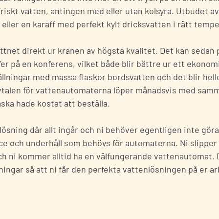
friskt vatten, antingen med eller utan kolsyra. Utbudet av
as eller en karaff med perfekt kylt dricksvatten i rätt temp
tnet direkt ur kranen av högsta kvalitet. Det kan sedan 
ffer på en konferens, vilket både blir bättre ur ett ekonom
ällningar med massa flaskor bordsvatten och det blir hell
. Avtalen för vattenautomaterna löper månadsvis med sam
aska hade kostat att beställa.
sning där allt ingår och ni behöver egentligen inte göra
a oss
vice och underhåll som behövs för automaterna. Ni slipper a
 och ni kommer alltid ha en välfungerande vattenautomat.
fter nedan så kontaktar vi dig snarast
ingar så att ni får den perfekta vattenlösningen på er ar