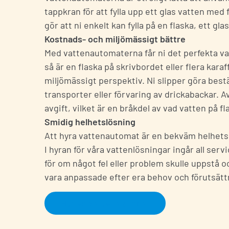
tappkran för att fylla upp ett glas vatten med 
gör att ni enkelt kan fylla på en flaska, ett gl
Kostnads- och miljömässigt bättre
Med vattenautomaterna får ni det perfekta vat
så är en flaska på skrivbordet eller flera kara
miljömässigt perspektiv. Ni slipper göra best
transporter eller förvaring av drickabackar
avgift, vilket är en bråkdel av vad vatten på fl
Smidig helhetslösning
Att hyra
vattenautomat
är en bekväm helhetslö
Kontakt
I hyran för våra vattenlösningar ingår all ser
för om något fel eller problem skulle uppstå
Fyll i dina uppgi
vara anpassade efter era behov och förutsättn
Hyr en vattenautomat