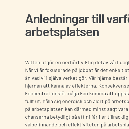
Anledningar till var
arbetsplatsen
Vatten utgör en oerhört viktig del av vårt da
När vi är fokuserade på jobbet är det enkelt a
än vad vi i själva verket gör. Vår hjärna best
hjärnan att känna av effekterna. Konsekvens
koncentrationsförmåga kan komma att uppstå. 
fullt ut, hålla sig energisk och alert på arbets
på arbetsplatsen kan därmed minst sagt vara 
chanserna betydligt så att ni får i er tillräc
välbefinnande och effektiviteten på arbetsplat