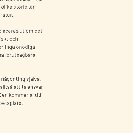
 olika storlekar
eratur.
placeras ut om det
iskt och
er inga onödiga
ma förutsägbara
 någonting själva.
lltså att ta ansvar
 Den kommer alltid
betsplats.