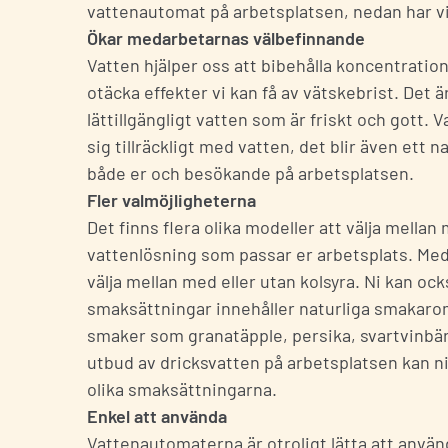
vattenautomat på arbetsplatsen, nedan har v
Ökar medarbetarnas välbefinnande
Vatten hjälper oss att bibehålla koncentrati
otäcka effekter vi kan få av vätskebrist. Det 
lättillgängligt vatten som är friskt och gott.
V
sig tillräckligt med vatten, det blir även ett 
både er och besökande på arbetsplatsen.
Fler valmöjligheterna
Det finns flera olika modeller att välja mellan
vattenlösning som passar er arbetsplats. Med v
välja mellan med eller utan kolsyra. Ni kan o
smaksättningar innehåller naturliga smakarome
smaker som granatäpple, persika, svartvinbär,
utbud av dricksvatten på arbetsplatsen kan ni 
olika smaksättningarna.
Enkel att använda
Vattenautomaterna
är otroligt lätta att anvä