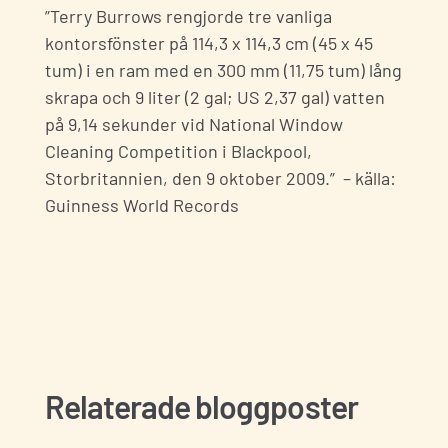
”Terry Burrows rengjorde tre vanliga
kontorsfönster på 114,3 x 114,3 cm (45 x 45
tum) i en ram med en 300 mm (11,75 tum) lång
skrapa och 9 liter (2 gal; US 2,37 gal) vatten
på 9,14 sekunder vid National Window
Cleaning Competition i Blackpool,
Storbritannien, den 9 oktober 2009.” – källa:
Guinness World Records
Kontakta oss
Fyll i dina uppgifter nedan så kontaktar vi
dig snarast
Relaterade bloggposter